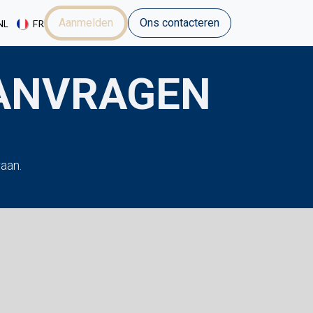
Aanmelden
Ons contacteren
NL
FR
AANVRAGEN
aan.