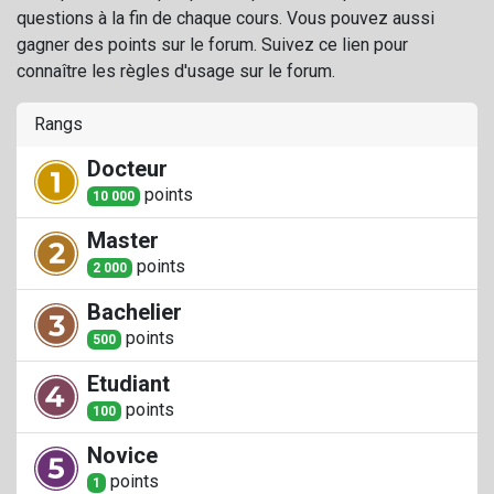
questions à la fin de chaque cours. Vous pouvez aussi
gagner des points sur le forum. Suivez ce lien pour
connaître les règles d'usage sur le forum.
Rangs
Docteur
point
s
10 000
Master
point
s
2 000
Bachelier
point
s
500
Etudiant
point
s
100
Novice
point
s
1